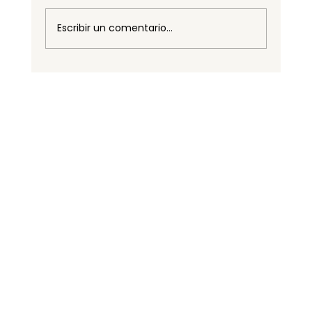
Escribir un comentario...
Desverdizado: la ciencia que
impulsa la competitividad de la
naranja colombiana